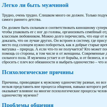
Легко ли быть мужчиной
Трудно, очень трудно. Слишком много он должен. Только подум
самого раннего детства.
Он должен быть сильным и соответствовать киношному суперме
чтобы упаковать ее с ног до головы, организовать семейный о
классным любовником. Можно долго перечислять, что еще от не
доказать, что он лучше других. Он встроен в систему, где при
место под солнцем нужно побороться, как в добрые старые вре
матушка – природа. А если что-то не получается? Кто может п
помощь со стороны, в том числе и от женщины. Современные 
сильного пола. И мужчина устает и от борьбы, и от бизнеса, и
сбросить с плеч все обязанности и выбрать одиночество – что
Психологические причины
Причины, приводящие к мужскому одиночеству разные, но все
нельзя представить вне процесса общения, навыки которого ре
оказывает влияние на многие психологические процессы челов
одиночеству мужчин?
Проблемы общения