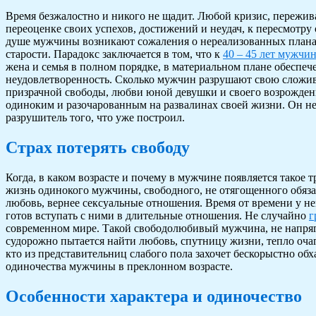
Время безжалостно и никого не щадит. Любой кризис, пережи
переоценке своих успехов, достижений и неудач, к пересмот
душе мужчины возникают сожаления о нереализованных планах
старости. Парадокс заключается в том, что к
40 – 45 лет мужчи
жена и семья в полном порядке, в материальном плане обеспеч
неудовлетворенность. Сколько мужчин разрушают свою сложив
призрачной свободы, любви юной девушки и своего возрождени
одиноким и разочарованным на развалинах своей жизни. Он не 
разрушитель того, что уже построил.
Страх потерять свободу
Когда, в каком возрасте и почему в мужчине появляется такое 
жизнь одинокого мужчины, свободного, не отягощенного обяза
любовь, вернее сексуальные отношения. Время от времени у н
готов вступать с ними в длительные отношения. Не случайно
г
современном мире. Такой свободолюбивый мужчина, не напряга
судорожно пытается найти любовь, спутницу жизни, тепло очага
кто из представительниц слабого пола захочет бескорыстно о
одиночества мужчины в преклонном возрасте.
Особенности характера и одиночество