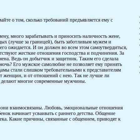
айте о том, сколько требований предъявляется ему с
ну, много зарабатывать и приносить наличность жене,
тдых (лучше за границей), быть заботливым мужем и
го ожидается. И он должен во всем этом самоутвердиться,
сутствуют жесткие отношения господства и подчинения. За
мена. Ведь он добытчик и защитник. Таким его сделала
омочь? Его мужское самолюбие не позволяет ему принять
дамы стали слишком требовательными к представителям
 от женщин, и от отношений с нею. Так не лучше ли
 и делают многие современные мужчины.
 они взаимосвязаны. Любовь, эмоциональные отношения
бенок начинает усваивать с раннего детства. Общение
ека. Какие причины, связанные с общением, приводят к