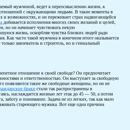
ваемый мужчиной, ведет к переосмыслению жизни, к
ру отношений с окружающими людьми. В такие моменты в
 и возможностях, и он переживает страх надвигающейся
на
добивается исполнения многих своих желаний и целей,
ен, но он начинает чувствовать некую
шуюся жизнь, оскорбляя чувства близких людей ради
я. Как часто такой мужчина в конечном итоге оказывается
только завоеватель и строитель, но и гениальный
трепетное отношение к своей свободе? Он предпочитает
нностями и ответственностью. Он выступает за свободную
его появляются такие же свободные женщины, но он не
ражданские браки
стали так распространены в
ясь, наслаждается жизнью лет этак до 45 — 50, а потом
, заботу и понимание. Задача не из легких, так как мало
бхаживать стареющего мужика. Вот еще одна причина