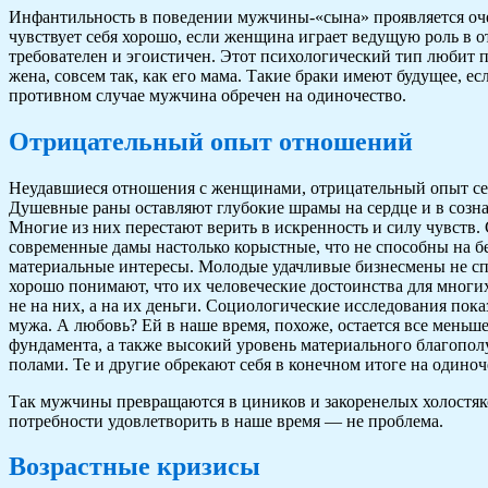
Инфантильность в поведении мужчины-«сына» проявляется оче
чувствует себя хорошо, если женщина играет ведущую роль в о
требователен и эгоистичен. Этот психологический тип любит п
жена, совсем так, как его мама. Такие браки имеют будущее, е
противном случае мужчина обречен на одиночество.
Отрицательный опыт отношений
Неудавшиеся отношения с женщинами, отрицательный опыт се
Душевные раны оставляют глубокие шрамы на сердце и в созн
Многие из них перестают верить в искренность и силу чувств
современные дамы настолько корыстные, что не способны на б
материальные интересы. Молодые удачливые бизнесмены не спеш
хорошо понимают, что их человеческие достоинства для многих 
не на них, а на их деньги. Социологические исследования пок
мужа. А любовь? Ей в наше время, похоже, остается все меньш
фундамента, а также высокий уровень материального благопо
полами. Те и другие обрекают себя в конечном итоге на одиноч
Так мужчины превращаются в циников и закоренелых холостяко
потребности удовлетворить в наше время — не проблема.
Возрастные кризисы