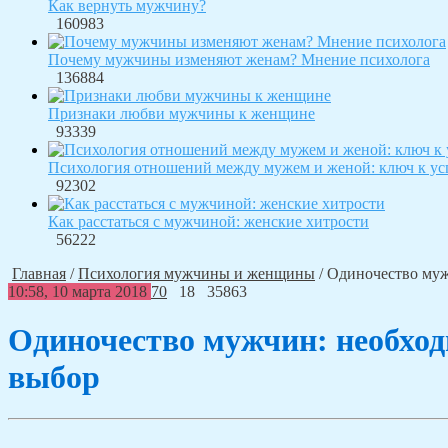
Как вернуть мужчину?
160983
Почему мужчины изменяют женам? Мнение психолога
136884
Признаки любви мужчины к женщине
93339
Психология отношений между мужем и женой: ключ к ус
92302
Как расстаться с мужчиной: женские хитрости
56222
Главная
/
Психология мужчины и женщины
/
Одиночество муж
10:58, 10 марта 2018
70
18
35863
Одиночество мужчин: необход
выбор