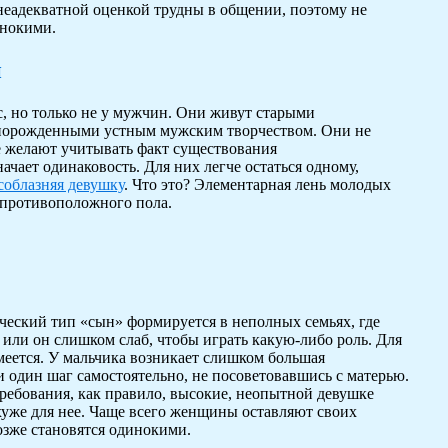
неадекватной оценкой трудны в общении, поэтому не
инокими.
и
с, но только не у мужчин. Они живут старыми
порожденными устным мужским творчеством. Они не
е желают учитывать факт существования
чает одинаковость. Для них легче остаться одному,
соблазняя девушку
. Что это? Элементарная лень молодых
 противоположного пола.
ческий тип «сын» формируется в неполных семьях, где
, или он слишком слаб, чтобы играть какую-либо роль. Для
меется. У мальчика возникает слишком большая
и один шаг самостоятельно, не посоветовавшись с матерью.
ребования, как правило, высокие, неопытной девушке
о хуже для нее. Чаще всего женщины оставляют своих
озже становятся одинокими.