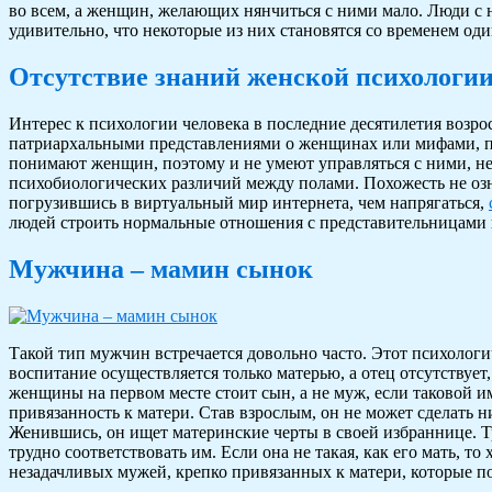
во всем, а женщин, желающих нянчиться с ними мало. Люди с 
удивительно, что некоторые из них становятся со временем од
Отсутствие знаний женской психологи
Интерес к психологии человека в последние десятилетия возро
патриархальными представлениями о женщинах или мифами, 
понимают женщин, поэтому и не умеют управляться с ними, н
психобиологических различий между полами. Похожесть не озна
погрузившись в виртуальный мир интернета, чем напрягаться,
людей строить нормальные отношения с представительницами
Мужчина – мамин сынок
Такой тип мужчин встречается довольно часто. Этот психологи
воспитание осуществляется только матерью, а отец отсутствует
женщины на первом месте стоит сын, а не муж, если таковой и
привязанность к матери. Став взрослым, он не может сделать н
Женившись, он ищет материнские черты в своей избраннице. Т
трудно соответствовать им. Если она не такая, как его мать, т
незадачливых мужей, крепко привязанных к матери, которые п