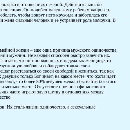
нь ярко в отношениях с женой. Действительно, он
тношениях. Он подобен маленькому ребенку, капризен,
оболеть, чтобы вокруг него кружила и заботилась его
сли жена сильный человек и ее устраивает роль мамочки. В
мейной жизни – еще одна причина мужского одиночества.
ании мужчин. Не каждый способен быстро залечить их.
. Считают, что нет порядочных и надежных женщин, что
езусловную любовь и соблюдают только свои
ат расставаться со своей свободой и жениться, так как
девушек только Бог знает, на каком месте, что охота идет
азывают, что более 80% девушек желали бы найти богатого
е и меньше места. Отсутствие прочного финансового
лучия часто играют злую шутку в отношениях между
ество.
в. Их стиль жизни одиночество, а сексуальные