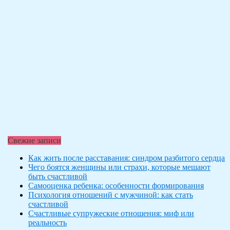
Свежие записи
Как жить после расставания: синдром разбитого сердца
Чего боятся женщины или страхи, которые мешают
быть счастливой
Самооценка ребенка: особенности формирования
Психология отношений с мужчиной: как стать
счастливой
Счастливые супружеские отношения: миф или
реальность