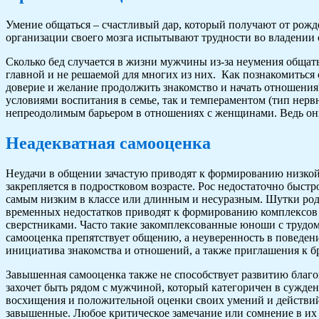
Умение общаться – счастливый дар, который получают от рож
организации своего мозга испытывают трудности во владении с
Сколько бед случается в жизни мужчины из-за неумения обща
главной и не решаемой для многих из них. Как познакомиться
доверие и желание продолжить знакомство и начать отношения
условиями воспитания в семье, так и темпераментом (тип нервн
непреодолимым барьером в отношениях с женщинами. Ведь он
Неадекватная самооценка
Неудачи в общении зачастую приводят к формированию низкой 
закрепляется в подростковом возрасте. Рос недостаточно быст
самым низким в классе или длинным и несуразным. Шутки род
временных недостатков приводят к формированию комплексов 
сверстниками. Часто такие закомплексованные юноши с трудом
самооценка препятствует общению, а неуверенность в поведени
инициатива знакомства и отношений, а также приглашения к 
Завышенная самооценка также не способствует развитию бла
захочет быть рядом с мужчиной, который категоричен в сужден
восхищения и положительной оценки своих умений и действий
завышенные. Любое критическое замечание или сомнение в их 