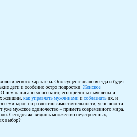
хологического характера. Оно существовало всегда и будет
ькие дети и особенно остро подростки.
Женское
 О нем написано много книг, его причины выявлены и
их женщин,
как управлять мужчинами
и
соблазнять
их, и
тся семинаров по развитию самостоятельности, успешности
от уже мужское одиночество – примета современного мира.
атало. Сегодня же видишь множество неустроенных,
их выбор?