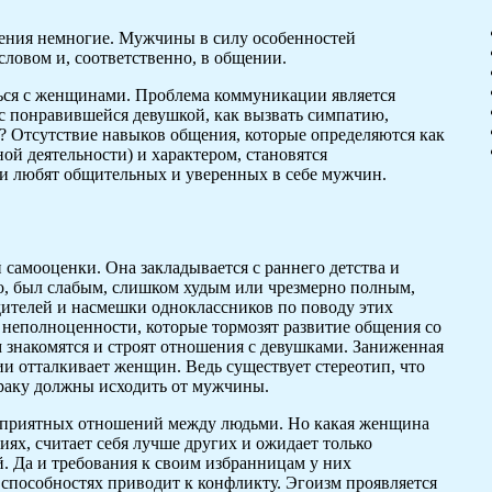
дения немногие. Мужчины в силу особенностей
ловом и, соответственно, в общении.
ться с женщинами. Проблема коммуникации является
 с понравившейся девушкой, как вызвать симпатию,
? Отсутствие навыков общения, которые определяются как
ой деятельности) и характером, становятся
и любят общительных и уверенных в себе мужчин.
самооценки. Она закладывается с раннего детства и
ро, был слабым, слишком худым или чрезмерно полным,
ителей и насмешки одноклассников по поводу этих
неполноценности, которые тормозят развитие общения со
 знакомятся и строят отношения с девушками. Заниженная
и отталкивает женщин. Ведь существует стереотип, что
браку должны исходить от мужчины.
гоприятных отношений между людьми. Но какая женщина
иях, считает себя лучше других и ожидает только
. Да и требования к своим избранницам у них
способностях приводит к конфликту. Эгоизм проявляется