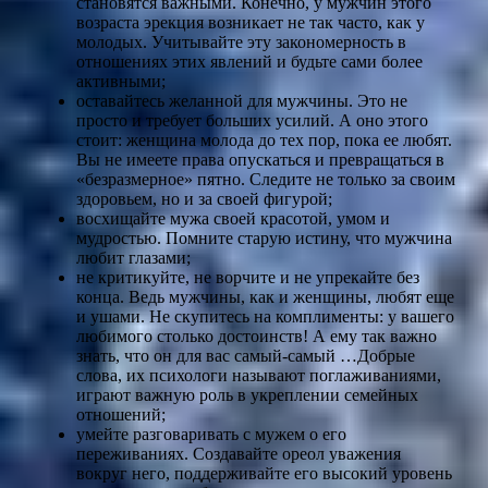
становятся важными. Конечно, у мужчин этого
возраста эрекция возникает не так часто, как у
молодых. Учитывайте эту закономерность в
отношениях этих явлений и будьте сами более
активными;
оставайтесь желанной для мужчины. Это не
просто и требует больших усилий. А оно этого
стоит: женщина молода до тех пор, пока ее любят.
Вы не имеете права опускаться и превращаться в
«безразмерное» пятно. Следите не только за своим
здоровьем, но и за своей фигурой;
восхищайте мужа своей красотой, умом и
мудростью. Помните старую истину, что мужчина
любит глазами;
не критикуйте, не ворчите и не упрекайте без
конца. Ведь мужчины, как и женщины, любят еще
и ушами. Не скупитесь на комплименты: у вашего
любимого столько достоинств! А ему так важно
знать, что он для вас самый-самый …Добрые
слова, их психологи называют поглаживаниями,
играют важную роль в укреплении семейных
отношений;
умейте разговаривать с мужем о его
переживаниях. Создавайте ореол уважения
вокруг него, поддерживайте его высокий уровень