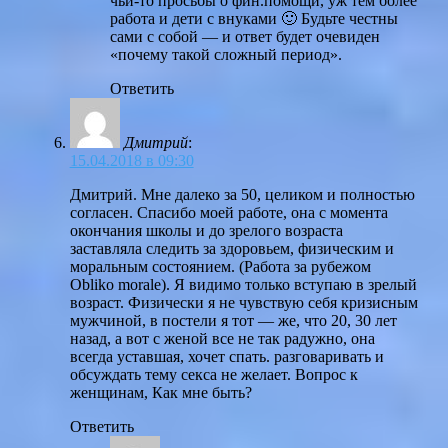
чьи-то просьбы о фин.помощи, уж тем более
работа и дети с внуками 🙂 Будьте честны
сами с собой — и ответ будет очевиден
«почему такой сложный период».
Ответить
Дмитрий
:
15.04.2018 в 09:30
Дмитрий. Мне далеко за 50, целиком и полностью
согласен. Спасибо моей работе, она с момента
окончания школы и до зрелого возраста
заставляла следить за здоровьем, физическим и
моральным состоянием. (Работа за рубежом
Obliko morale). Я видимо только вступаю в зрелый
возраст. Физически я не чувствую себя кризисным
мужчиной, в постели я тот — же, что 20, 30 лет
назад, а вот с женой все не так радужно, она
всегда уставшая, хочет спать. разговаривать и
обсуждать тему секса не желает. Вопрос к
женщинам, Как мне быть?
Ответить