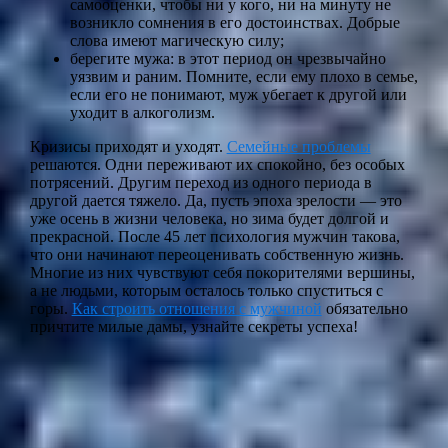
самооценки, чтобы ни у кого, ни на минуту не
возникло сомнения в его достоинствах. Добрые
слова имеют магическую силу;
берегите мужа: в этот период он чрезвычайно
уязвим и раним. Помните, если ему плохо в семье,
если его не понимают, муж убегает к другой или
уходит в алкоголизм.
Кризисы приходят и уходят.
Семейные проблемы
решаются. Одни переживают их спокойно, без особых
потрясений. Другим переход из одного периода в
другой дается тяжело. Да, пусть эпоха зрелости — это
уже осень в жизни человека, но зима будет долгой и
прекрасной. После 45 лет психология мужчин такова,
что они начинают переоценивать собственную жизнь.
Многие из них чувствуют себя покорителями вершины,
а не людьми, которым осталось только спуститься с
горы.
Как строить отношения с мужчиной
обязательно
причтите милые дамы, узнайте секреты успеха!