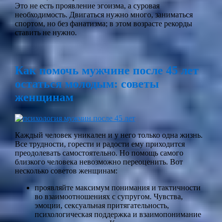
Это не есть проявление эгоизма, а суровая
необходимость. Двигаться нужно много, заниматься
спортом, но без фанатизма; в этом возрасте рекорды
ставить не нужно.
Как помочь мужчине после 45 лет
остаться молодым: советы
женщинам
Каждый человек уникален и у него только одна жизнь.
Все трудности, горести и радости ему приходится
преодолевать самостоятельно. Но помощь самого
близкого человека невозможно переоценить. Вот
несколько советов женщинам:
проявляйте максимум понимания и тактичности
во взаимоотношениях с супругом. Чувства,
эмоции, сексуальная притягательность,
психологическая поддержка и взаимопонимание