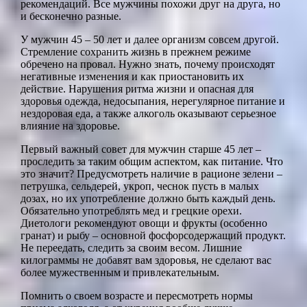
рекомендаций. Все мужчины похожи друг на друга, но
и бесконечно разные.
У мужчин 45 – 50 лет и далее организм совсем другой.
Стремление сохранить жизнь в прежнем режиме
обречено на провал. Нужно знать, почему происходят
негативные изменения и как приостановить их
действие. Нарушения ритма жизни и опасная для
здоровья одежда, недосыпания, нерегулярное питание и
нездоровая еда, а также алкоголь оказывают серьезное
влияние на здоровье.
Первый важный совет для мужчин старше 45 лет –
проследить за таким общим аспектом, как питание. Что
это значит? Предусмотреть наличие в рационе зелени –
петрушка, сельдерей, укроп, чеснок пусть в малых
дозах, но их употребление должно быть каждый день.
Обязательно употреблять мед и грецкие орехи.
Диетологи рекомендуют овощи и фрукты (особенно
гранат) и рыбу – основной фосфорсодержащий продукт.
Не переедать, следить за своим весом. Лишние
килограммы не добавят вам здоровья, не сделают вас
более мужественным и привлекательным.
Помнить о своем возрасте и пересмотреть нормы