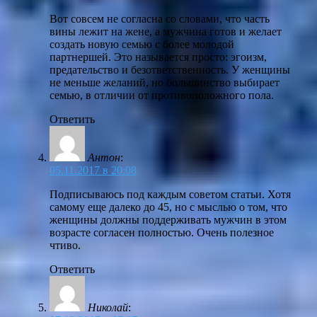
Вот совсем не согласна со словами, что часть
вины лежит на жене, а мужчина готов и желает
создать новую семью с более молодой
партнершей. Это называется просто: эгоизм,
предательство и безответственность. У женщины
не меньше желаний, но большинство выбирает
семью, в отличии от противоположного пола.
Ответить
Антон
:
05.11.2017 в 20:08
Подписываюсь под каждым советом статьи. Хотя
самому еще далеко до 45, но с мыслью о том, что
женщины должны поддерживать мужчин в этом
возрасте согласен полностью. Очень полезное
чтиво.
Ответить
Николай
: