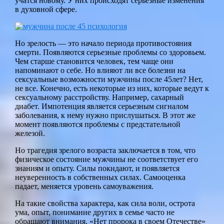
учатся новому. У них происходят серьезные изменения
в духовной сфере.
Но зрелость — это начало периода противостояния
смерти. Появляются серьезные проблемы со здоровьем.
Чем старше становится человек, тем чаще они
напоминают о себе. Но влияют ли все болезни на
сексуальные возможности мужчины после 45лет? Нет,
не все. Конечно, есть некоторые из них, которые ведут к
сексуальному расстройству. Например, сахарный
диабет. Импотенция является серьезным сигналом
заболевания, к нему нужно прислушаться. В этот же
момент появляются проблемы с предстательной
железой.
Но трагедия зрелого возраста заключается в том, что
физическое состояние мужчины не соответствует его
знаниям и опыту. Силы покидают, и появляется
неуверенность в собственных силах. Самооценка
падает, меняется уровень самоуважения.
На такие свойства характера, как сила воли, острота
ума, опыт, понимание других в семье часто не
обращают внимания. «Нет пророка в своем Отечестве»