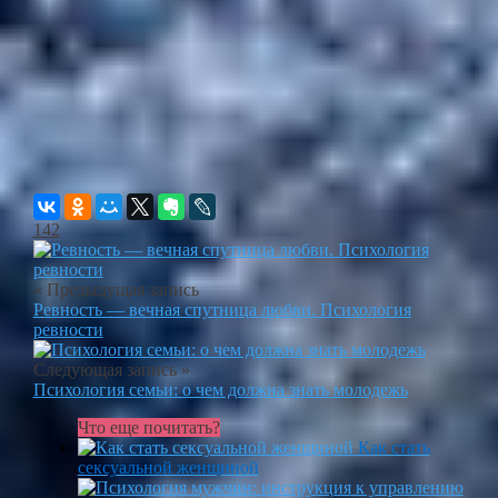
142
« Предыдущая запись
Ревность — вечная спутница любви. Психология
ревности
Следующая запись »
Психология семьи: о чем должна знать молодежь
Что еще почитать?
Как стать
сексуальной женщиной