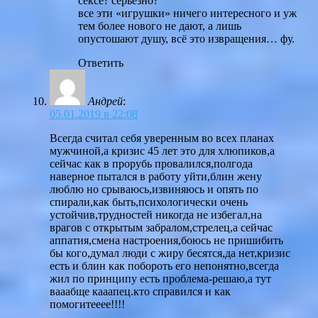
сексе? серьезно?
все эти «игрушки» ничего интересного и уж
тем более нового не дают, а лишь
опустошают душу, всё это извращения… фу.
Ответить
Андрей
:
05.01.2019 в 22:08
Всегда считал себя уверенным во всех планах
мужчиной,а кризис 45 лет это для хлюпиков,а
сейчас как в прорубь провалился,полгода
наверное пытался в работу уйти,блин жену
люблю но срываюсь,извиняюсь и опять по
спирали,как быть,психологически очень
устойчив,трудностей никогда не избегал,на
врагов с открытым забралом,стрелец,а сейчас
аппатия,смена настроения,боюсь не пришибить
бы кого,думал люди с жиру бесятся,да нет,кризис
есть и блин как побороть его непонятно,всегда
жил по принципу есть проблема-решаю,а тут
вааабще кааапец.кто справился и как
помогитееее!!!!