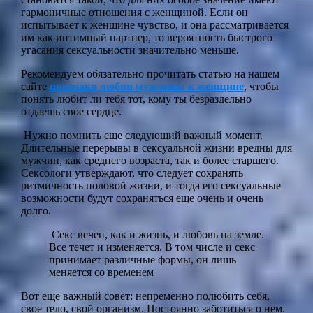
гармоничные отношения с женщиной. Если он
испытывает к женщине чувство, и она рассматривается
им как интимный партнер, то вероятность быстрого
угасания сексуальности значительно меньше.
Рекомендуем обязательно прочитать статью на нашем
сайте
признаки любви мужчины к женщине
, чтобы
понять любит ли тебя тот, кому ты безраздельно
отдаешь свое сердце.
Нужно помнить еще следующий важный момент.
Длительные перерывы в сексуальной жизни вредны для
мужчин, как среднего возраста, так и более старшего.
Сексологи утверждают, что следует сохранять
ритмичность половой жизни, и тогда его сексуальные
возможности будут сохраняться еще очень и очень
долго.
Секс вечен, как и жизнь, и любовь на земле.
Все течет и изменяется. В том числе и секс
принимает различные формы, он лишь
меняется со временем
Вот еще важный совет: непременно полюбить себя,
свое тело, свой организм. Постоянно заботиться о нем.