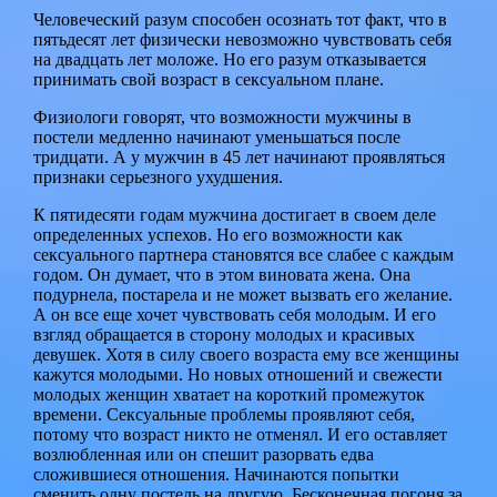
Человеческий разум способен осознать тот факт, что в
пятьдесят лет физически невозможно чувствовать себя
на двадцать лет моложе. Но его разум отказывается
принимать свой возраст в сексуальном плане.
Физиологи говорят, что возможности мужчины в
постели медленно начинают уменьшаться после
тридцати. А у мужчин в 45 лет начинают проявляться
признаки серьезного ухудшения.
К пятидесяти годам мужчина достигает в своем деле
определенных успехов. Но его возможности как
сексуального партнера становятся все слабее с каждым
годом. Он думает, что в этом виновата жена. Она
подурнела, постарела и не может вызвать его желание.
А он все еще хочет чувствовать себя молодым. И его
взгляд обращается в сторону молодых и красивых
девушек. Хотя в силу своего возраста ему все женщины
кажутся молодыми. Но новых отношений и свежести
молодых женщин хватает на короткий промежуток
времени. Сексуальные проблемы проявляют себя,
потому что возраст никто не отменял. И его оставляет
возлюбленная или он спешит разорвать едва
сложившиеся отношения. Начинаются попытки
сменить одну постель на другую. Бесконечная погоня за