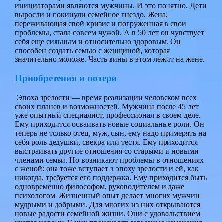
инициаторами являются мужчины. И это понятно. Дети
выросли и покинули семейное гнездо. Жена,
переживающая свой кризис и погруженная в свои
проблемы, стала совсем чужой. А в 50 лет он чувствует
себя еще сильным и относительно здоровым. Он
способен создать семью с женщиной, которая
значительно моложе. Часть вины в этом лежит на жене.
Приобретения и потери
Эпоха зрелости — время реализации человеком всех
своих планов и возможностей. Мужчина после 45 лет
уже опытный специалист, профессионал в своем деле.
Ему приходится осваивать новые социальные роли. Он
теперь не только отец, муж, сын, ему надо примерять на
себя роль дедушки, свекра или тестя. Ему приходится
выстраивать другие отношения со старыми и новыми
членами семьи. Но возникают проблемы в отношениях
с женой: она тоже вступает в эпоху зрелости и ей, как
никогда, требуется его поддержка. Ему приходится быть
одновременно философом, руководителем и даже
психологом. Жизненный опыт делает многих мужчин
мудрыми и добрыми. Для многих из них открываются
новые радости семейной жизни. Они с удовольствием