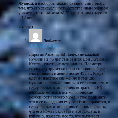
Жуаном, а наоборот, можно сказать, смирился с
тем, что его сексуальность естественным образом
угасает, что тогда делать? У нас разница с мужем
в 12 лет.
Ответить
Людмила
:
10.10.2017 в 18:44
Дорогая Анастасия! Далеко не каждый
мужчина в 45 лет становится Дон Жуаном.
Кстати, участь их незавидная. Посмотри,
сколько супружеских пар становятся более
счастливыми именно после 45 лет. Когда
идет возрастное снижение потенции
мужчины, роль женщины и ее активность в
сексуальных отношениях возрастает. Ей
необходимо знать психологические
особенности своего мужа, четко понимать,
что в ее поведения ему особенно нравится, в
сексуальных отношениях использовать то,
что его может радовать и возбуждать, и,
конечно, избегать все то, что вызывает