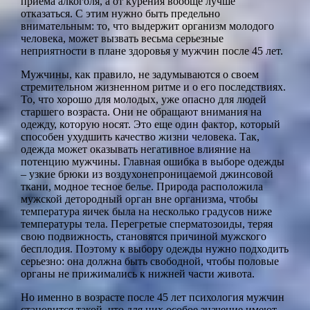
приема алкоголя, а от курения вообще лучше
отказаться. С этим нужно быть предельно
внимательным: то, что выдержит организм молодого
человека, может вызвать весьма серьезные
неприятности в плане здоровья у мужчин после 45 лет.
Мужчины, как правило, не задумываются о своем
стремительном жизненном ритме и о его последствиях.
То, что хорошо для молодых, уже опасно для людей
старшего возраста. Они не обращают внимания на
одежду, которую носят. Это еще один фактор, который
способен ухудшить качество жизни человека. Так,
одежда может оказывать негативное влияние на
потенцию мужчины. Главная ошибка в выборе одежды
– узкие брюки из воздухонепроницаемой джинсовой
ткани, модное тесное белье. Природа расположила
мужской детородный орган вне организма, чтобы
температура яичек была на несколько градусов ниже
температуры тела. Перегретые сперматозоиды, теряя
свою подвижность, становятся причиной мужского
бесплодия. Поэтому к выбору одежды нужно подходить
серьезно: она должна быть свободной, чтобы половые
органы не прижимались к нижней части живота.
Но именно в возрасте после 45 лет психология мужчин
становится такой, что для них особое значение имеют