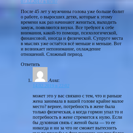
07.12.2017 в 07:07
После 45 лет у мужчины голова уже больше болит
о работе, о выросших детях, которые к этому
времени как раз начинают жениться, выходить
замуж, появляются внуки. Все требуют к себе
внимания, какой-то помощи, психологической,
финансовой, иногда и физической. Супруге места
в мыслях уже остаётся всё меньше и меньше. Вот
и возникает непонимание, охлаждение
отношений. Сложный период.
Ответить
Алла
:
14.02.2019 в 22:02
может это у вас связано с тем, что и раньше
жена занимала в вашей голове крайне малое
место? вернее, потребность в жене была
только физическая, а когда гормон упал то и
потребность в жене стремится к нулю. Если
бы духовная связь с женой была — то ее
никогда и ни за что не сможет вытеснить