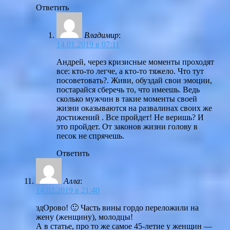
Ответить
Владимир
:
14.01.2019 в 07:11
Андрей, через кризисные моменты проходят
все: кто-то легче, а кто-то тяжело. Что тут
посоветовать?. Живи, обуздай свои эмоции,
постарайся сберечь то, что имеешь. Ведь
сколько мужчин в такие моменты своей
жизни оказываются на развалинах своих же
достижений . Все пройдет! Не веришь? И
это пройдет. От законов жизни голову в
песок не спрячешь.
Ответить
Алла
:
14.02.2019 в 21:40
здОрово! 🙂 Часть вины гордо переложили на
жену (женщину), молодцы!
А в статье, про то же самое 45-летие у женщин —