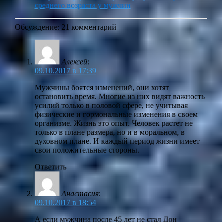
среднего возраста у мужчин
Обсуждение: 21 комментарий
Алексей
:
09.10.2017 в 17:39
Мужчины боятся изменений, они хотят
остановить время. Многие из них видят важность
усилий только в половой сфере, не учитывая
физические и гормональные изменения в своем
организме. Жизнь это опыт. Человек растет не
только в плане размера, но и в моральном, в
духовном плане. И каждый период жизни имеет
свои положительные стороны.
Ответить
Анастасия
:
09.10.2017 в 18:54
А если мужчина после 45 лет не стал Дон