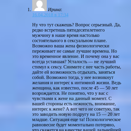
Ирина
:
16.04.2018 в 17:34
Ну что тут скажешь? Вопрос серьезный. Да,
редко встретишь пятидесятилетнего
мужчину в наше время настолько
состоятельного в сексуальном плане.
Возможно ваша жена физиологически
переживает не самые лучшие времена. Но
это временное явление. И почему она у вас
всегда уставшая? Усталость — не лучший
стимул к сексу. Снимите с нее часть работы,
дайте ей возможность отдыхать, заняться
собой. Возможно тогда, у нее возникнут
желания и интерес к интимной жизни. Ведь
женщина, как известно, после 45 — 50 лет
возрождается. Не понятно, что у вас с
чувствами к жене на данный момент. С
вашей стороны есть нежность, внимание,
интерес к жене? А вот чего не советую, так
это заводить новую подругу на 15 — 20 лет
младше. Ситуация еще та! Психологическое
равновесие будет моментально потеряно,
что скажется на качестве вашей дальнейшей