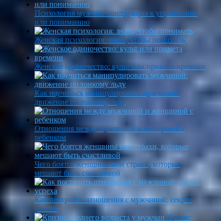
Психология мужчин: инструкция к управлению
или пониманию
Женская психология: знать, чтобы понимать
Женское одиночество: культ или примета времени
Как научиться манипулировать мужчиной:
движение по тонкому льду
Отношения между мужчиной и женщиной с
ребенком
Чего боятся женщины или страхи, которые
мешают быть счастливой
Как построить отношения с мужчиной: секрет
успеха
Кризис