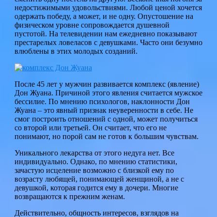
недостижимыми удовольствиями. Любой ценой хочется
одержать победу, а может, и не одну. Опустошение на
физическом уровне сопровождается душевной
пустотой. На телевидении нам ежедневно показывают
престарелых ловеласов с девушками. Часто они безумно
влюблены в этих молодых созданий.
После 45 лет у мужчин развивается комплекс (явление)
Дон Жуана. Причиной этого явления считается мужское
бессилие. По мнению психологов, наклонности Дон
Жуана – это явный признак неуверенности в себе. Не
смог построить отношений с одной, может получиться
со второй или третьей. Он считает, что его не
понимают, но порой сам не готов к большим чувствам.
Уникального лекарства от этого недуга нет. Все
индивидуально. Однако, по мнению статистики,
зачастую исцеление возможно с близкой ему по
возрасту любящей, понимающей женщиной, а не с
девушкой, которая годится ему в дочери. Многие
возвращаются к прежним женам.
Действительно, общность интересов, взглядов на