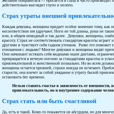
Желание понравиться — бросается в глаза и часто производит 
действительно выглядит глупо и нелепо.
Страх утраты внешней привлекательно
Каждая девушка, женщина придает особое значение тому, как 
несоответствие им удручают. Ноги не той длины, руки не такие
или, в общем немодный и так далее. Девушки, женщины, озабо
красоту. Страх не соответствовать стандартам красоты играет
другими и чувствует себя гадким утенком. Разве это поможет 
отношения с людьми? Многие девушки и женщины видят причи
Они начинают истязать себя модными ныне диетами, ограниче
превращается в вечную погоню за стандартами красоты и уско
привлекательной и женственной похвально. Но во всем должна 
женщины остается прежней, страхи никуда не исчезают. Пробл
старости, она влечет за собой увядание и утрату былой привле
остановить бег времени.
Нельзя ставить счастье в зависимость от внешности, 
привлекательность, но и внутреннее содержание челов
Страх стать или быть счастливой
Да, есть и такой. Кому-то покажется он абсурдом, но для мног