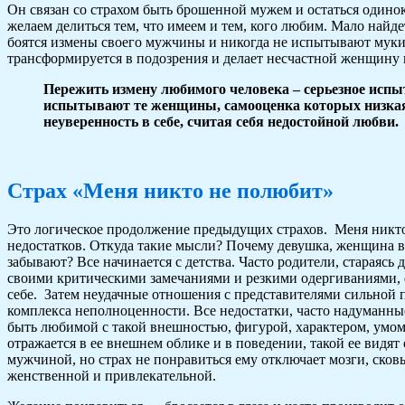
Он связан со страхом быть брошенной мужем и остаться одино
желаем делиться тем, что имеем и тем, кого любим. Мало найде
боятся измены своего мужчины и никогда не испытывают муки
трансформируется в подозрения и делает несчастной женщину 
Пережить измену любимого человека – серьезное исп
испытывают те женщины, самооценка которых низкая
неуверенность в себе, считая себя недостойной любви.
Страх «Меня никто не полюбит»
Это логическое продолжение предыдущих страхов. Меня никто 
недостатков. Откуда такие мысли? Почему девушка, женщина вид
забывают? Все начинается с детства. Часто родители, стараясь 
своими критическими замечаниями и резкими одергиваниями,
себе. Затем неудачные отношения с представителями сильной
комплекса неполноценности. Все недостатки, часто надуманные
быть любимой с такой внешностью, фигурой, характером, умом и
отражается в ее внешнем облике и в поведении, такой ее видя
мужчиной, но страх не понравиться ему отключает мозги, сковы
женственной и привлекательной.