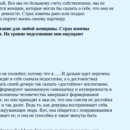
кой. Все мы по большому счету собственники, мы не
тся женщин, которые могли бы сказать о себе, что они не
 ревности. Страх измены рано или поздно
и портит жизнь своему партнеру.
ытание для любой женщины. Страх измены
. На уровне подсознания они ощущают
не полюбит, потому что я …. И дальше идет перечень
ят в себе сначала недостатки, а о достоинствах
дать своей дочери так сказать «достойное» воспитание,
 формируют заниженную самооценку и неуверенность в
 половины человечества завершают формирование
, но они приводят к мысли, что она совсем не достойна
 так далее. Ведь то, как девушка воспринимает себя,
т окружающие люди. Вот, она общается с понравившимся
вает ее, и она не способна в такие минуты быть