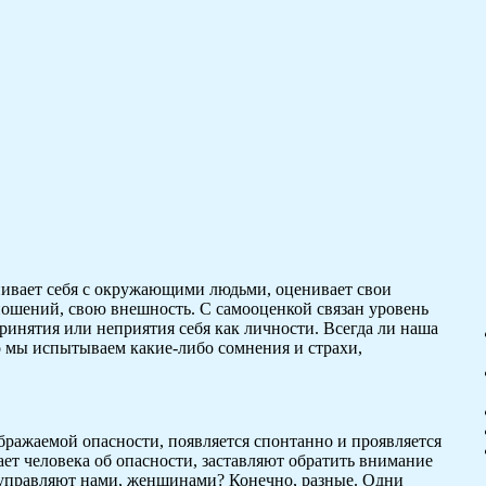
нивает себя с окружающими людьми, оценивает свои
тношений, свою внешность. С самооценкой связан уровень
принятия или неприятия себя как личности. Всегда ли наша
о мы испытываем какие-либо сомнения и страхи,
бражаемой опасности, появляется спонтанно и проявляется
дает человека об опасности, заставляют обратить внимание
хи управляют нами, женщинами? Конечно, разные. Одни