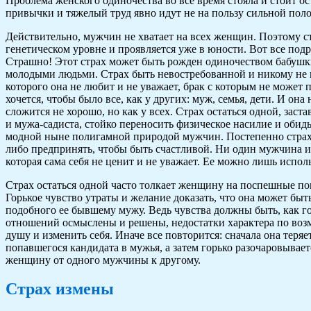
Проблема женского одиночества во все время стояла и стоит 
привычки и тяжелый труд явно идут не на пользу сильной полов
Действительно, мужчин не хватает на всех женщин. Поэтому ст
генетическом уровне и проявляется уже в юности. Вот все подр
Страшно! Этот страх может быть рожден одиночеством бабушк
молодыми людьми. Страх быть невостребованной и никому не
которого она не любит и не уважает, брак с которым не может 
хочется, чтобы было все, как у других: муж, семья, дети. И она
сложится не хорошо, но как у всех. Страх остаться одной, зас
и мужа-садиста, стойко переносить физическое насилие и обид
модной ныне полигамной природой мужчин. Постепенно страх о
либо предпринять, чтобы быть счастливой. Ни один мужчина и
которая сама себя не ценит и не уважает. Ее можно лишь испол
Страх остаться одной часто толкает женщину на поспешные по
Горькое чувство утраты и желание доказать, что она может быт
подобного ее бывшему мужу. Ведь чувства должны быть, как 
отношений осмыслены и решены, недостатки характера по воз
душу и изменить себя. Иначе все повторится: сначала она теряе
попавшегося кандидата в мужья, а затем горько разочаровывает
женщину от одного мужчины к другому.
Страх измены