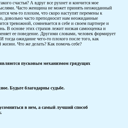
такого счастья? А вдруг все рухнет и кончится мое
мыслями. Часто женщина не может принять неожиданный
нчится чем-то плохим, что скоро наступят перемены к
но, довольно часто преподносит нам неожиданные
тся тревожной, сомневается в себе и своем партнере и
ь. В основе этих страхов лежит низкая самооценка и
 меняет ее поведение. Другими словами, человек формирует
И тогда ожидание чего-то плохого после того, как
 жизни. Что же делать? Как помочь себе?
 являются пусковым механизмом грядущих
ное. Будьте благодарны судьбе.
 усомниться в нем, а самый лучший способ
.