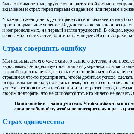
бывают мимолетные, другие отличаются стойкостью и сопрово
экзаменом и страх перед первым свиданием или первым в жиз
У каждого женщины в душе прячется свой маленький или больш
просто нормальное явление. Ведь жизнь так сложна и всегда 
и непреодолимых, на первый взгляд трудностей. В общем, нуж
себя самих, своих детей, близких нам людей. Но есть страхи, 
Страх совершить ошибку
Мы испытываем его уже с самого раннего детства, и он пресле
взрослыми. Он парализует нас, лишает уверенности и заставл
что-либо сделать не так, сказать не то, ошибиться и быть не
страшимся что-то предпринять, чтобы добиться успеха, сделать 
неправильный выбор, потерять время, огорчиться и разочароват
успеха в отношениях и в общении или встретить того, с кем 
любим повторять, что не ошибается тот, кто ничего не делает. Э
Наши ошибки – наши учителя. Чтобы избавиться от эт
свои не забывайте, чтобы не повторять их и раз за разо
Страх одиночества