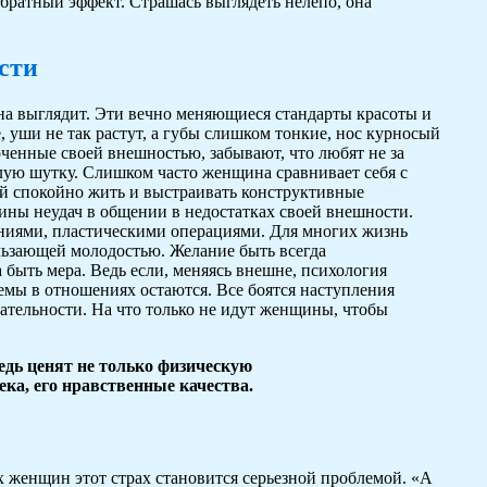
обратный эффект. Страшась выглядеть нелепо, она
сти
она выглядит. Эти вечно меняющиеся стандарты красоты и
, уши не так растут, а губы слишком тонкие, нос курносый
ченные своей внешностью, забывают, что любят не за
 злую шутку. Слишком часто женщина сравнивает себя с
ей спокойно жить и выстраивать конструктивные
ны неудач в общении в недостатках своей внешности.
ниями, пластическими операциями. Для многих жизнь
льзающей молодостью. Желание быть всегда
быть мера. Ведь если, меняясь внешне, психология
емы в отношениях остаются. Все боятся наступления
кательности. На что только не идут женщины, чтобы
ведь ценят не только физическую
ека, его нравственные качества.
их женщин этот страх становится серьезной проблемой. «А