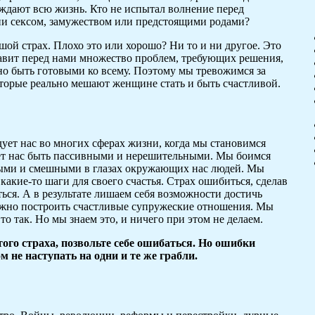
ждают всю жизнь. Кто не испытал волнение перед
ни сексом, замужеством или предстоящими родами?
ой страх. Плохо это или хорошо? Ни то и ни другое. Это
ставит перед нами множество проблем, требующих решения,
но быть готовыми ко всему. Поэтому мы тревожимся за
которые реально мешают женщине стать и быть счастливой.
дует нас во многих сферах жизни, когда мы становимся
яет нас быть пассивными и нерешительными. Мы боимся
лепыми и смешными в глазах окружающих нас людей. Мы
какие-то шаги для своего счастья. Страх ошибиться, сделав
ься. А в результате лишаем себя возможности достичь
можно построить счастливые супружеские отношения. Мы
то так. Но мы знаем это, и ничего при этом не делаем.
ого страха, позвольте себе ошибаться. Но ошибки
м не наступать на одни и те же грабли.