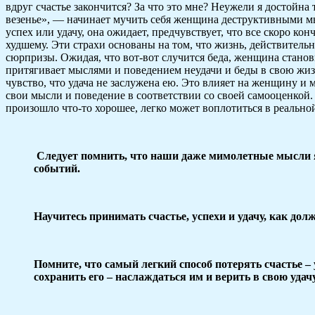
вдруг счастье закончится? За что это мне? Неужели я достойна 
везенье», — начинает мучить себя женщина деструктивными 
успех или удачу, она ожидает, предчувствует, что все скоро ко
худшему. Эти страхи основаны на том, что жизнь, действитель
сюрпризы. Ожидая, что вот-вот случится беда, женщина станови
притягивает мыслями и поведением неудачи и беды в свою жизн
чувство, что удача не заслужена ею. Это влияет на женщину и
свои мысли и поведение в соответствии со своей самооценкой. 
произошло что-то хорошее, легко может воплотиться в реальной
Следует помнить, что наши даже мимолетные мысли
событий.
Научитесь принимать счастье, успехи и удачу, как долж
Помните, что самый легкий способ потерять счастье –
сохранить его – наслаждаться им и верить в свою удачу