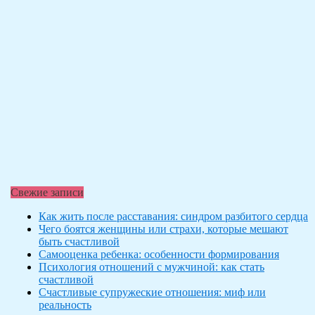
Свежие записи
Как жить после расставания: синдром разбитого сердца
Чего боятся женщины или страхи, которые мешают
быть счастливой
Самооценка ребенка: особенности формирования
Психология отношений с мужчиной: как стать
счастливой
Счастливые супружеские отношения: миф или
реальность