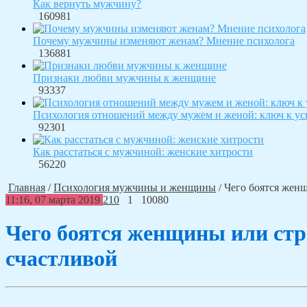
Как вернуть мужчину?
160981
Почему мужчины изменяют женам? Мнение психолога
136881
Признаки любви мужчины к женщине
93337
Психология отношений между мужем и женой: ключ к ус
92301
Как расстаться с мужчиной: женские хитрости
56220
Главная
/
Психология мужчины и женщины
/
Чего боятся жен
11:16, 07 марта 2019
210
1
10080
Чего боятся женщины или ст
счастливой