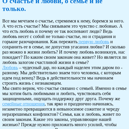
О счастье и любви, о семье и не
только.
Все мы мечтаем о счастье, стремимся к нему, боремся за него.
А что есть счастье? Мы связываем это чувство с любовью. А
что есть любовь и почему ее так воспевают люди? Ведь
любовь несет с собой не только счастье, но и страдания и
горькие разочарования. Как пережить
первую любовь
и
сохранить ее в семье, не допустив угасания любви? И сколько
раз можно в жизни любить? И почему любовь возникнув, нас
покидает? По каким своим законам она живет? Но является ли
любовь залогом счастливой жизни в семье?
Любовь
– чудесный дар, но каждый наделен этим даром по -
разному. Мы действительно знаем того человека, с которым
идем под венец? Ведь в действительности мы начинаем
строить жизнь с незнакомцем.
Мы свято верим, что счастье связано с семьей. Именно в семье
мы хотим быть любимыми и любить, чувствовать себя
защищенными, ощущать поддержку друг друга. Почему же
семейные отношения
, так ярко и празднично начинаясь,
незаметно превращаются в невыносимое сожитие и череду
неразрешимых конфликтов? Семья, как и любовь, живет по
своим законам. Какие это законы, управляющие нашей
жизнью? Прежде нужно приложить много усилий, чтобы