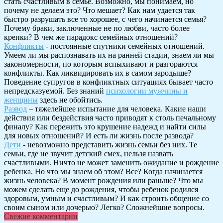
стать счастливым в семье. Возможно, мы понимаем, но
почему не делаем это? Что мешает? Как нам удается так
быстро разрушать все то хорошее, с чего начинается семья?
Почему браки, заключенные не по любви, часто более
крепки? В чем же парадокс семейных отношений?
Конфликты
- постоянные спутники семейных отношений.
Умеем ли мы распознавать их на ранней стадии, знаем ли мы
закономерности, по которым вспыхивают и разгораются
конфликты. Как ликвидировать их в самом зародыше?
Поведение супругов в конфликтных ситуациях бывает часто
непредсказуемой. Без знаний
психологии мужчины и
женщины
здесь не обойтись.
Развод
– тяжелейшее испытание для человека. Какие наши
действия или бездействия часто приводят к столь печальному
финалу? Как пережить это крушение надежд и найти силы
для новых отношений? И есть ли жизнь после развода?
Дети
- невозможно представить жизнь семьи без них. Те
семьи, где не звучит детский смех, нельзя назвать
счастливыми. Ничто не может заменить ожидание и рождение
ребенка. Но что мы знаем об этом? Все? Когда начинается
жизнь человека? В момент рождения или раньше? Что мы
можем сделать еще до рождения, чтобы ребенок родился
здоровым, умным и счастливым? И как строить общение со
своим сыном или дочерью? Легко? Сложнейшие вопросы.
Свежие комментарии