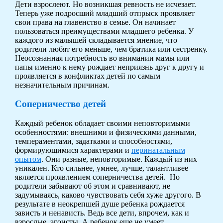
Дети взрослеют. Но возникшая ревность не исчезает.
Теперь уже подросший младший отпрыск проявляет
свои права на главенство в семье. Он начинает
пользоваться преимуществами младшего ребенка. У
каждого из малышей складывается мнение, что
родители любят его меньше, чем братика или сестренку.
Неосознанная потребность во внимании мамы или
папы именно к нему рождает неприязнь друг к другу и
проявляется в конфликтах детей по самым
незначительным причинам.
Соперничество детей
Каждый ребенок обладает своими неповторимыми
особенностями: внешними и физическими данными,
темпераментами, задатками и способностями,
формирующимися характерами и
перинатальным
опытом
. Они разные, неповторимые. Каждый из них
уникален. Кто сильнее, умнее, лучше, талантливее –
является проявлением соперничества детей. Но
родители забывают об этом и сравнивают, не
задумываясь, каково чувствовать себя хуже другого. В
результате в неокрепшей душе ребенка рождается
зависть и ненависть. Ведь все дети, впрочем, как и
взрослые, эгоисты. А ребенок еще не умеет