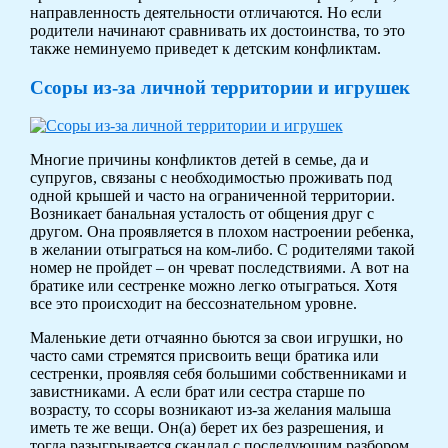
направленность деятельности отличаются. Но если
родители начинают сравнивать их достоинства, то это
также неминуемо приведет к детским конфликтам.
Ссоры из-за личной территории и игрушек
Многие причины конфликтов детей в семье, да и
супругов, связаны с необходимостью проживать под
одной крышей и часто на ограниченной территории.
Возникает банальная усталость от общения друг с
другом. Она проявляется в плохом настроении ребенка,
в желании отыграться на ком-либо. С родителями такой
номер не пройдет – он чреват последствиями. А вот на
братике или сестренке можно легко отыграться. Хотя
все это происходит на бессознательном уровне.
Маленькие дети отчаянно бьются за свои игрушки, но
часто сами стремятся присвоить вещи братика или
сестренки, проявляя себя большими собственниками и
завистниками. А если брат или сестра старше по
возрасту, то ссоры возникают из-за желания малыша
иметь те же вещи. Он(а) берет их без разрешения, и
тогда разыгрывается скандал с последующим разбором