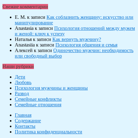
Свежие комментарии
Е. М.
к записи
Как соблазнить женщину: искусство или
манипулирование
Anastasia
к записи
Психология отношений между мужем
и женой: ключ к успеху
Наталья
к записи
Как вернуть мужчину?
Anastasiia
к записи
Психология общения и семья
Алексей
к записи
Одиночество мужчин: необходимость
или свободный выбор
Наши рубрики
Дети
Любовь
Психология мужчины и женщины
Развод
Семейные конфликты
Семейные отношения
Главная
Содержание
Контакты
Политика конфиденциальности