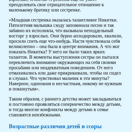
преодолевать свое отрицательное отношение к
маленькому братику или сестренке.
«Младшая сестренка оказалась талантливее Никитки.
Пятилетняя малышка сходу запоминала песни и так
забавно их исполняла, что вызывала неподдельный
восторг у взрослых. Они бурно аплодировали, хвалили,
просили спеть еще что-нибудь. Настя чувствовала себя
великолепно – она была в центре внимания. А что мог
показать Никитка? У него не было таких ярких
талантов. В моменты выступления сестры он пытался
переключить внимание окружающих на себя своими
просьбами или неадекватным поведением. От него
отмахивались или даже прикрикивали, чтобы он сидел
и слушал. Что чувствовал мальчик в эти минуты?
Наверное, одиноким и несчастным, никому не нужным
и покинутым».
Таким образом, с раннего детства может закладываться
и постоянно проявляться соперничество между детьми,
и тогда многие конфликты между детьми в семье
становятся неизбежными.
Возрастные различия детей и ссоры