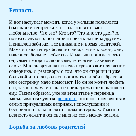
Ревность
И вот наступает момент, когда у малыша появляется
братик или сестренка. Сначала это вызывает
любопытство. Что это? Кто это? Что мне это дает? А
потом следуют одно неприятное открытие за другим.
Пришелец забирает все внимание и время родителей.
Мама и папа теперь больше с ним, с этим крохой; они,
наверное, больше любят его. И малыш понимает, что
он, самый когда-то любимый, теперь не главный в
семье. Многие детишки тяжело переживают появление
соперника. И разговоры о том, что он старший и уже
большой и что он должен понимать и любить братика
или сестренку, мало помогают. Но он не может любить
его, так как мама и папа не принадлежат теперь только
ему. Таким образом, уже на этом этапе у первенца
закладывается чувство
ревности
, которое проявляется в
самых причудливых капризах, непослушании и
беспричинных на первый взгляд истериках. Именно
ревность лежит в основе многих ссор между детьми.
Борьба за любовь родителей