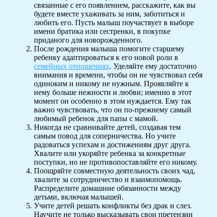
связанные с его появлением, расскажите, как вы
будете вместе ухаживать за ним, заботиться и
любить его. Пусть малыш поучаствует в выборе
имени братика или сестренки, в покупке
приданого для новорожденного.
После рождения малыша помогите старшему
ребенку адаптироваться к его новой роли в
семейных отношениях
. Уделяйте ему достаточно
внимания и времени, чтобы он не чувствовал себя
одиноким и никому не нужным. Проявляйте к
нему больше нежности и любви; именно в этот
момент он особенно в этом нуждается. Ему так
важно чувствовать, что он по-прежнему самый
любимый ребенок для папы с мамой.
Никогда не сравнивайте детей, создавая тем
самым повод для соперничества. Но учите
радоваться успехам и достижениям друг друга.
Хвалите или укоряйте ребенка за конкретные
поступки, но не противопоставляйте его никому.
Поощряйте совместную деятельность своих чад,
хвалите за сотрудничество и взаимопомощь.
Распределите домашние обязанности между
детьми, включая малышей.
Учите детей решать конфликты без драк и слез.
Научите не только высказывать свои претензии