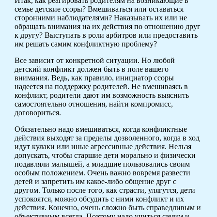
Итак, как реагировать родителям на возникающие в
семье детские ссоры? Вмешиваться или оставаться
сторонними наблюдателями? Наказывать их или не
обращать внимания на их действия по отношению друг
к другу? Выступать в роли арбитров или предоставить
им решать самим конфликтную проблему?
Все зависит от конкретной ситуации. Но любой
детский конфликт должен быть в поле вашего
внимания. Ведь, как правило, инициатор ссоры
надеется на поддержку родителей. Не вмешиваясь в
конфликт, родители дают им возможность выяснить
самостоятельно отношения, найти компромисс,
договориться.
Обязательно надо вмешиваться, когда конфликтные
действия выходят за пределы дозволенного, когда в ход
идут кулаки или иные агрессивные действия. Нельзя
допускать, чтобы старшие дети морально и физически
подавляли малышей, а младшие пользовались своим
особым положением. Очень важно вовремя развести
детей и запретить им какое-либо общение друг с
другом. Только после того, как страсти, улягутся, дети
успокоятся, можно обсудить с ними конфликт и их
действия. Конечно, очень сложно быть справедливым и
объективным всегда. Поэтому надо учиться самим и