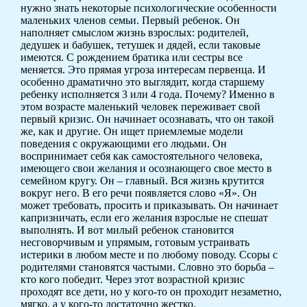
нужно знать некоторые психологические особенности
маленьких членов семьи. Первый ребенок. Он
наполняет смыслом жизнь взрослых: родителей,
дедушек и бабушек, тетушек и дядей, если таковые
имеются. С рождением братика или сестры все
меняется. Это прямая угроза интересам первенца. И
особенно драматично это выглядит, когда старшему
ребенку исполняется 3 или 4 года. Почему? Именно в
этом возрасте маленький человек переживает свой
первый кризис. Он начинает осознавать, что он такой
же, как и другие. Он ищет приемлемые модели
поведения с окружающими его людьми. Он
воспринимает себя как самостоятельного человека,
имеющего свои желания и осознающего свое место в
семейном кругу. Он – главный. Вся жизнь крутится
вокруг него. В его речи появляется слово «Я». Он
может требовать, просить и приказывать. Он начинает
капризничать, если его желания взрослые не спешат
выполнять. И вот милый ребенок становится
несговорчивым и упрямым, готовым устраивать
истерики в любом месте и по любому поводу. Ссоры с
родителями становятся частыми. Словно это борьба –
кто кого победит. Через этот возрастной кризис
проходят все дети, но у кого-то он проходит незаметно,
мягко, а у кого-то достаточно жестко.