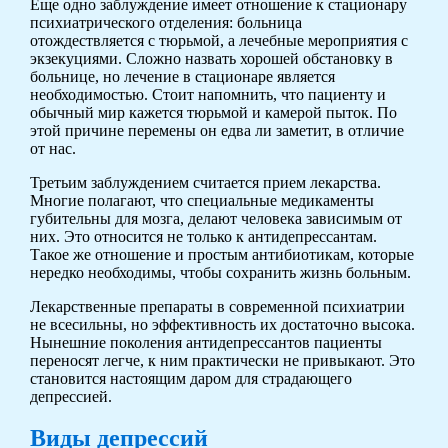
Еще одно заблуждение имеет отношение к стационару
психиатрического отделения: больница
отождествляется с тюрьмой, а лечебные мероприятия с
экзекуциями. Сложно назвать хорошей обстановку в
больнице, но лечение в стационаре является
необходимостью. Стоит напомнить, что пациенту и
обычный мир кажется тюрьмой и камерой пыток. По
этой причине перемены он едва ли заметит, в отличие
от нас.
Третьим заблуждением считается прием лекарства.
Многие полагают, что специальные медикаменты
губительны для мозга, делают человека зависимым от
них. Это относится не только к антидепрессантам.
Такое же отношение и простым антибиотикам, которые
нередко необходимы, чтобы сохранить жизнь больным.
Лекарственные препараты в современной психиатрии
не всесильны, но эффективность их достаточно высока.
Нынешние поколения антидепрессантов пациенты
переносят легче, к ним практически не привыкают. Это
становится настоящим даром для страдающего
депрессией.
Виды депрессий