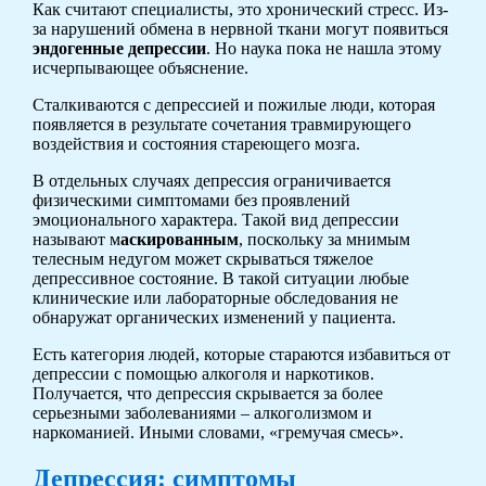
Как считают специалисты, это хронический стресс. Из-
за нарушений обмена в нервной ткани могут появиться
эндогенные депрессии
. Но наука пока не нашла этому
исчерпывающее объяснение.
Сталкиваются с депрессией и пожилые люди, которая
появляется в результате сочетания травмирующего
воздействия и состояния стареющего мозга.
В отдельных случаях депрессия ограничивается
физическими симптомами без проявлений
эмоционального характера. Такой вид депрессии
называют м
аскированным
, поскольку за мнимым
телесным недугом может скрываться тяжелое
депрессивное состояние. В такой ситуации любые
клинические или лабораторные обследования не
обнаружат органических изменений у пациента.
Есть категория людей, которые стараются избавиться от
депрессии с помощью алкоголя и наркотиков.
Получается, что депрессия скрывается за более
серьезными заболеваниями – алкоголизмом и
наркоманией. Иными словами, «гремучая смесь».
Депрессия: симптомы