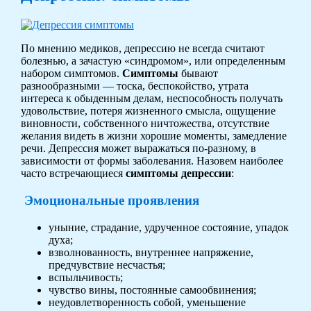
По мнению медиков, депрессию не всегда считают
болезнью, а зачастую «синдромом», или определенным
набором симптомов.
Симптомы
бывают
разнообразными — тоска, беспокойство, утрата
интереса к обыденным делам, неспособность получать
удовольствие, потеря жизненного смысла, ощущение
виновности, собственного ничтожества, отсутствие
желания видеть в жизни хорошие моменты, замедление
речи. Депрессия может выражаться по-разному, в
зависимости от формы заболевания. Назовем наиболее
часто встречающиеся
симптомы депрессии
:
Эмоциональные проявления
уныние, страдание, удрученное состояние, упадок
духа;
взволнованность, внутреннее напряжение,
предчувствие несчастья;
вспыльчивость;
чувство вины, постоянные самообвинения;
неудовлетворенность собой, уменьшение