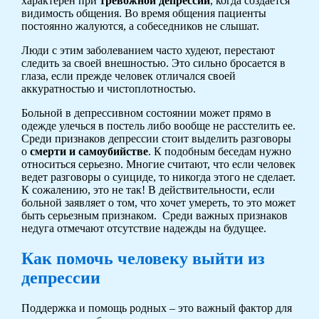
характерен при
тревожной депрессии
, когда создается
видимость общения. Во время общения пациенты
постоянно жалуются, а собеседников не слышат.
Люди с этим заболеванием часто худеют, перестают
следить за своей внешностью. Это сильно бросается в
глаза, если прежде человек отличался своей
аккуратностью и чистоплотностью.
Больной в депрессивном состоянии может прямо в
одежде улечься в постель либо вообще не расстелить ее.
Среди признаков депрессии стоит выделить разговоры
о
смерти и самоубийстве
. К подобным беседам нужно
относиться серьезно. Многие считают, что если человек
ведет разговоры о суициде, то никогда этого не сделает.
К сожалению, это не так! В действительности, если
больной заявляет о том, что хочет умереть, то это может
быть серьезным признаком. Среди важных признаков
недуга отмечают отсутствие надежды на будущее.
Как помочь человеку выйти из
депрессии
Поддержка и помощь родных – это важный фактор для